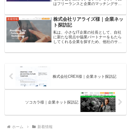
はフリーランスと企業のマッチングサイ
トです。株式会社テックビズすべての人
材を社内で賄わずにクラウドワーカーや
フリーランスを活用する動きは今後ます
株式会社リアライズ様｜企業ネッ
新着情報
ます進むと思います。そう...
ト探訪記
私は、小さなIT企業の社長として、自社
に新たな視点や協業パートナーをもたら
してくれる企業を探すため、他社のサイ
トを定期的に巡るようにしています。そ
の中で今回出会ったのが、株式会社リア
ライズ様です（to‑realize.jp）。事業内容
が当社...
株式会社CREX様｜企業ネット探訪記
ソコカラ様｜企業ネット探訪記
ホーム
新着情報