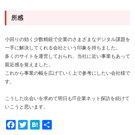
所感
小回りの効く少数精鋭で企業のさまざまなデジタル課題を
一手に解決してくれる会社という印象を持ちました。
多くのサイトを運営しておられ、当社に近い事業もあって
親近感を覚えました。
これから事業の幅を広げていく上で参考にしたい会社様で
す。
こうした出会いを求めて明日もIT企業ネット探訪を続けて
いこうと思います。
F
T
H
共
a
wi
at
有