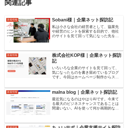
関連記事
Sobani様｜企業ネット探訪記
新着情報
私は小さな会社の経営者として、協業先
や経営のヒントを探索する目的で、他社
のサイトを見て回って気になった先をブ
ログに記録することを日課にしていま
す。ちょっとしたご縁でSobani（）様と
いうサイトを知ることになりました。な
んと、Amazon販...
株式会社KOP様｜企業ネット探訪
新着情報
記
いろいろな企業のサイトを見て回って、
気になったものを書き留めているブログ
です。今回はホームページ制作からスタ
ートして、SEOはじめ各種の支援に幅を
広げている会社です。株式会社ＫＯＰ
（ケーオーピー）複数のサイトを運営し
malna blog｜企業ネット探訪記
新着情報
ておられます。株式会社K...
最近気になるのはやはりAIです。今来て
る最大のビジネスチャンスであることは
間違いない。AIを使って何か画期的なこ
とをした人が2030年代の覇者となるでし
ょう。というわけで、毎日数ページはAI
関連の記事に目を通すようにしているの
ですが、いい記...
ちょいサポ｜企業支援サイト探訪
新着情報