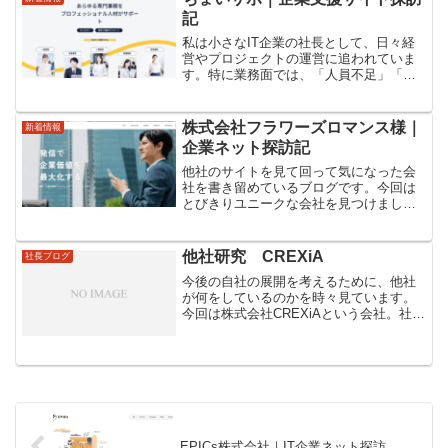
記
私は小さなIT企業の社長として、日々経
営やプロジェクトの運営に追われていま
す。特に業務面では、「人員不足」「属
人化」「専門知識のカバー」が慢性的な
課題です。そこで、他社がどう対応して
いるのかを知ろうと、事務代行サービス
株式会社フラワーズロマンス様｜
新着情報
の情報を調べるようにな...
企業ネット探訪記
他社のサイトを見て回って気になった会
社を書き留めているブログです。今回は
とびきりユニークな会社を見つけまし
た！芸人出身の社長さんがやっている動
画SNSマーケティング支援などの会社で
す。株式会社フラワーズロマンス公式ペ
他社研究 CREXiA
社長ブログ
ージを繰っていく中で社長...
今後の自社の展開を考えるために、他社
が何をしているのかを時々見ています。
今回は株式会社CREXiAという会社。社長
さんはとても若い方のようで、アフィリ
エイトで月数千万円の成果を上げた実績
をもとに、法人化して複数のサービスを
展開しておられるよ...
EPICs株式会社｜IT企業ネット探訪