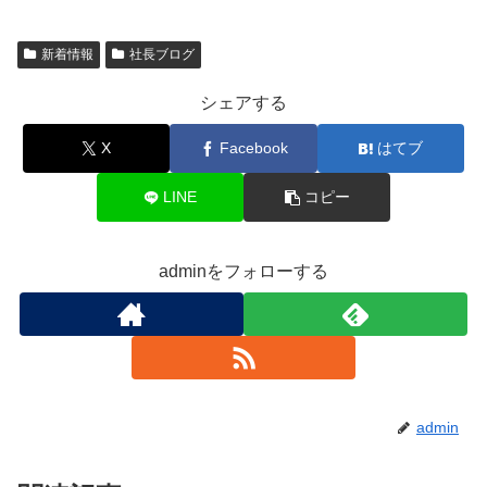
c
tt
e
新着情報
社長ブログ
e
er
n
b
a
シェアする
o
X
Facebook
はてブ
o
k
LINE
コピー
adminをフォローする
admin