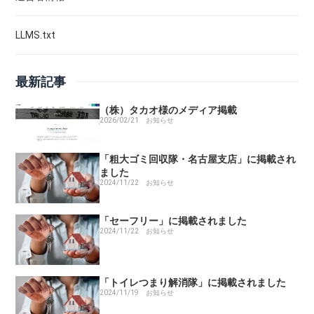
LLMS.txt
「粗大ゴミ回収隊」に掲載されました
「粗大ゴミ回収本舗」に掲載されました
最新記事
（株）タカオ様のメディア掲載
「クリーンライフ」に掲載されました
2026/02/21
お知らせ
「エコキャット」に掲載されました
「粗大ゴミ回収隊・名古屋支店」に掲載され
ました
2024/11/22
お知らせ
「粗大ゴミ回収サービス」に掲載されました
「セーフリー」に掲載されました
「ファクタリング会社の口コミ」に掲載されました
2024/11/22
お知らせ
「マルキンクリーン」に掲載されました
「トイレつまり解消隊」に掲載されました
2024/11/19
お知らせ
「水廻り修理サポートセンター」のサイトに掲載されました