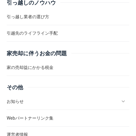
引っ越しのノウハウ
引っ越し業者の選び方
引越先のライフライン手配
家売却に伴うお金の問題
家の売却益にかかる税金
その他
お知らせ
Webパートナーリンク集
「みんなの生活水道修理センター」に掲載されました
運営者情報
「粗大ゴミ回収本舗・福岡」に掲載されました