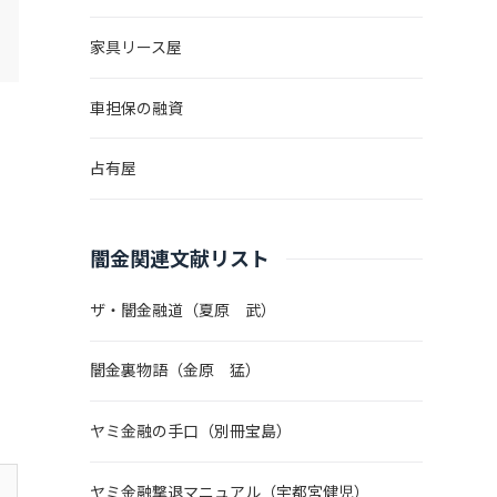
家具リース屋
車担保の融資
占有屋
闇金関連文献リスト
ザ・闇金融道（夏原 武）
闇金裏物語（金原 猛）
ヤミ金融の手口（別冊宝島）
ヤミ金融撃退マニュアル（宇都宮健児）