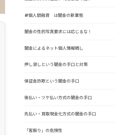
#個人間融資 は闇金の新業態
闇金の性的写真要求には応じるな！
闇金によるネット個人情報晒し
押し貸しという闇金の手口と対策
保証金詐欺という闇金の手口
後払い・ツケ払い方式の闇金の手口
先払い・買取現金化方式の闇金の手口
「客振り」の危険性