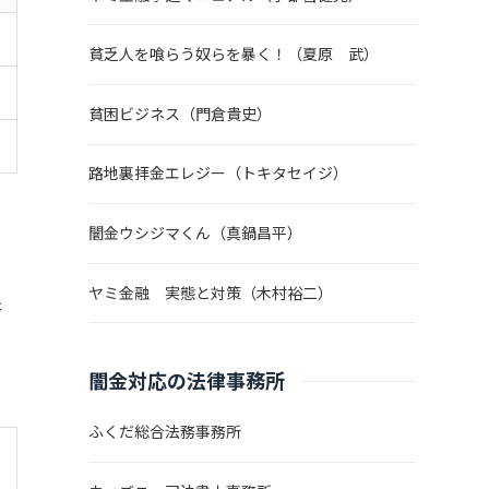
貧乏人を喰らう奴らを暴く！（夏原 武）
貧困ビジネス（門倉貴史）
路地裏拝金エレジー（トキタセイジ）
闇金ウシジマくん（真鍋昌平）
ヤミ金融 実態と対策（木村裕二）
象
闇金対応の法律事務所
ふくだ総合法務事務所