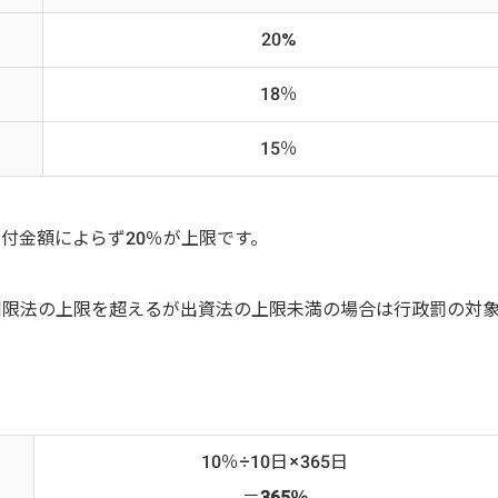
20%
18％
15％
付金額によらず20％が上限です。
制限法の上限を超えるが出資法の上限未満の場合は行政罰の対
10％÷10日×365日
＝
365％