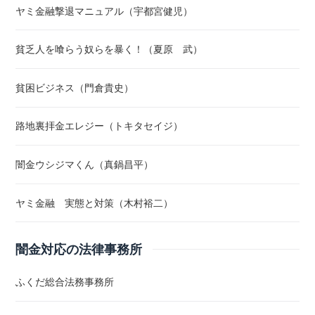
ヤミ金融撃退マニュアル（宇都宮健児）
貧乏人を喰らう奴らを暴く！（夏原 武）
貧困ビジネス（門倉貴史）
路地裏拝金エレジー（トキタセイジ）
闇金ウシジマくん（真鍋昌平）
ヤミ金融 実態と対策（木村裕二）
闇金対応の法律事務所
ふくだ総合法務事務所