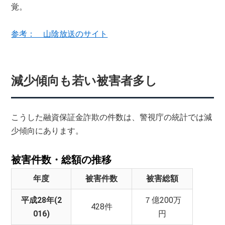
覚。
参考： 山陰放送のサイト
減少傾向も若い被害者多し
こうした融資保証金詐欺の件数は、警視庁の統計では減
少傾向にあります。
被害件数・総額の推移
年度
被害件数
被害総額
平成28年(2
７億200万
428件
016)
円